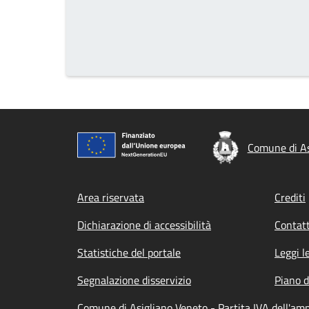
Comune di As
Footer menu
Area riservata
Crediti
Dichiarazione di accessibilità
Contatt
Statistiche del portale
Leggi l
Segnalazione disservizio
Piano d
Comune di Asigliano Veneto - Partita IVA dell'a