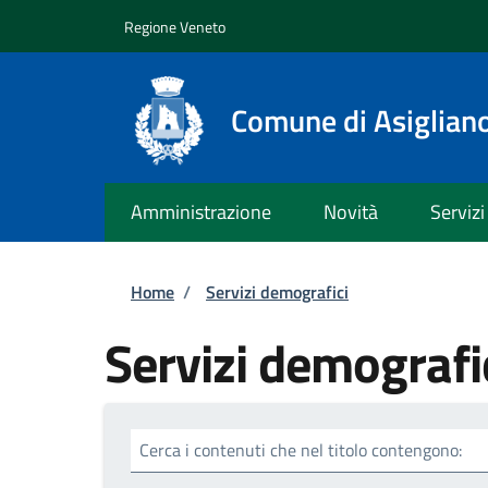
Salta al contenuto principale
Skip to footer content
Regione Veneto
Comune di Asiglian
Amministrazione
Novità
Servizi
Briciole di pane
Home
/
Servizi demografici
Servizi demografi
Cerca i contenuti che nel titolo contengono: