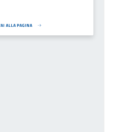
VAI ALLA PAGINA
ivi il numero della pagina a cui andare