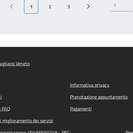
1
2
3
Pagina precedente
Pagina attuale
Pagina
Pagina
Pagina successiva
igliano Veneto
Informativa privacy
i
Prenotazione appuntamento
e FAQ
Pagamenti
i miglioramento dei servizi
mministrazione: 00466650249 - PEC:
Pow