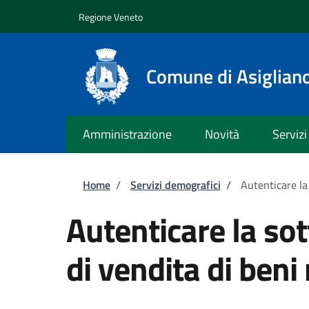
Salta al contenuto principale
Skip to footer content
Regione Veneto
Comune di Asiglian
Amministrazione
Novità
Servizi
Briciole di pane
Home
/
Servizi demografici
/
Autenticare la 
Autenticare la sot
di vendita di beni 