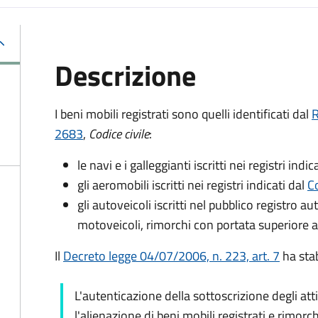
Descrizione
I beni mobili registrati sono quelli identificati dal
R
2683
,
Codice civile
:
le navi e i galleggianti iscritti nei registri indic
gli aeromobili iscritti nei registri indicati dal
Co
gli autoveicoli iscritti nel pubblico registro a
motoveicoli, rimorchi con portata superiore a
Il
Decreto legge 04/07/2006, n. 223, art. 7
ha stab
L'autenticazione della sottoscrizione degli att
l'alienazione di beni mobili registrati e rimorch