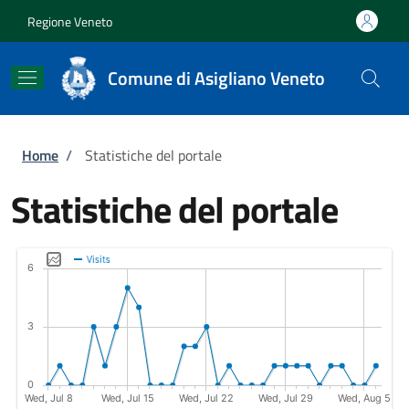
Salta al contenuto principale
Skip to footer content
Regione Veneto
Comune di Asigliano Veneto
Briciole di pane
Home
/
Statistiche del portale
Statistiche del portale