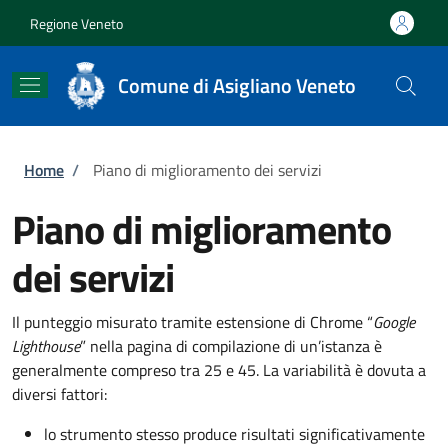
Salta al contenuto principale
Skip to footer content
Regione Veneto
Comune di Asigliano Veneto
Briciole di pane
Home
/
Piano di miglioramento dei servizi
Piano di miglioramento
dei servizi
Il punteggio misurato tramite estensione di Chrome “
Google
Lighthouse
” nella pagina di compilazione di un’istanza è
generalmente compreso tra 25 e 45. La variabilità è dovuta a
diversi fattori:
lo strumento stesso produce risultati significativamente