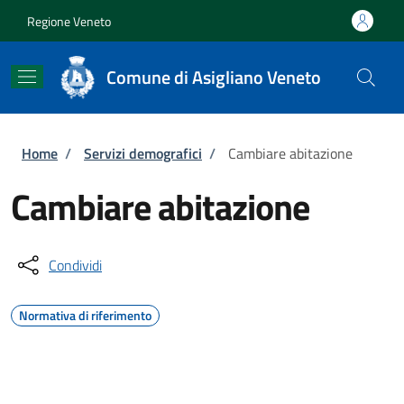
Salta al contenuto principale
Skip to footer content
Regione Veneto
Comune di Asigliano Veneto
Briciole di pane
Home
/
Servizi demografici
/
Cambiare abitazione
Cambiare abitazione
Condividi
Normativa di riferimento