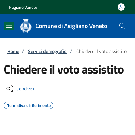
Salta al contenuto principale
Skip to footer content
Regione Veneto
Comune di Asigliano Veneto
Briciole di pane
Home
/
Servizi demografici
/
Chiedere il voto assistito
Chiedere il voto assistito
Condividi
Normativa di riferimento