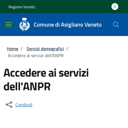
Salta al contenuto principale
Skip to footer content
Regione Veneto
Comune di Asigliano Veneto
Briciole di pane
Home
/
Servizi demografici
/
Accedere ai servizi dell'ANPR
Accedere ai servizi
dell'ANPR
Condividi