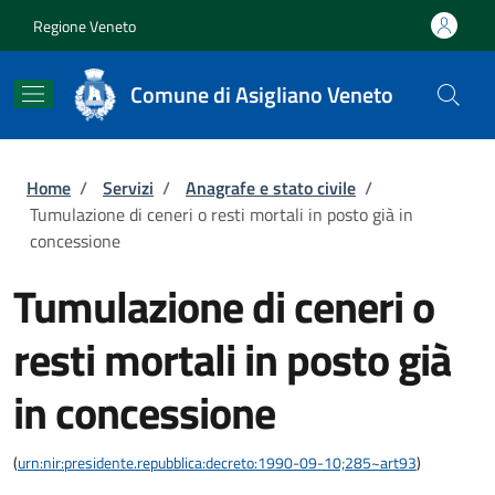
Salta al contenuto principale
Skip to footer content
Regione Veneto
Comune di Asigliano Veneto
Briciole di pane
Home
/
Servizi
/
Anagrafe e stato civile
/
Tumulazione di ceneri o resti mortali in posto già in
concessione
Tumulazione di ceneri o
resti mortali in posto già
in concessione
(
urn:nir:presidente.repubblica:decreto:1990-09-10;285~art93
)