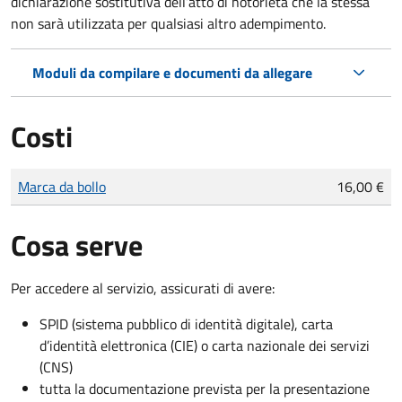
dichiarazione sostitutiva dell’atto di notorietà che la stessa
non sarà utilizzata per qualsiasi altro adempimento.
Moduli da compilare e documenti da allegare
Costi
Tipo di pagamento
Importo
Marca da bollo
16,00 €
Cosa serve
Per accedere al servizio, assicurati di avere:
SPID (sistema pubblico di identità digitale), carta
d’identità elettronica (CIE) o carta nazionale dei servizi
(CNS)
tutta la documentazione prevista per la presentazione