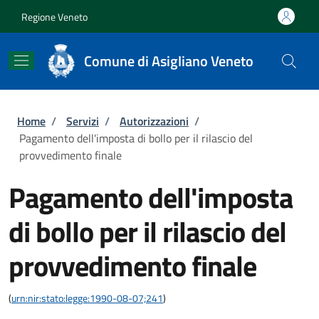
Salta al contenuto principale
Skip to footer content
Regione Veneto
Comune di Asigliano Veneto
Briciole di pane
Home
/
Servizi
/
Autorizzazioni
/
Pagamento dell'imposta di bollo per il rilascio del
provvedimento finale
Pagamento dell'imposta
di bollo per il rilascio del
provvedimento finale
(
urn:nir:stato:legge:1990-08-07;241
)