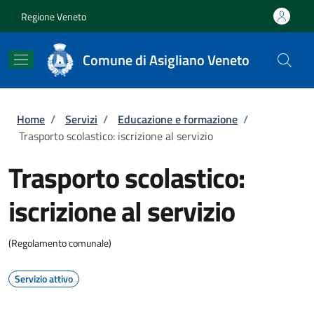
Salta al contenuto principale
Skip to footer content
Regione Veneto
Comune di Asigliano Veneto
Briciole di pane
Home
/
Servizi
/
Educazione e formazione
/
Trasporto scolastico: iscrizione al servizio
Trasporto scolastico:
iscrizione al servizio
(Regolamento comunale)
Servizio attivo