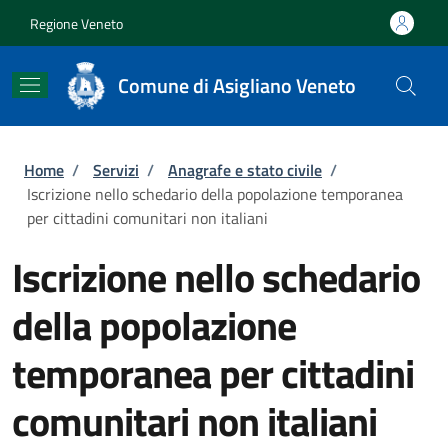
Salta al contenuto principale
Skip to footer content
Regione Veneto
Comune di Asigliano Veneto
Briciole di pane
Home
/
Servizi
/
Anagrafe e stato civile
/
Iscrizione nello schedario della popolazione temporanea
per cittadini comunitari non italiani
Iscrizione nello schedario
della popolazione
temporanea per cittadini
comunitari non italiani