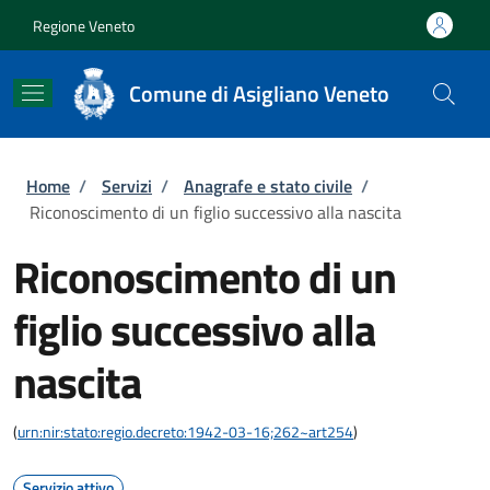
Salta al contenuto principale
Skip to footer content
Regione Veneto
Comune di Asigliano Veneto
Briciole di pane
Home
/
Servizi
/
Anagrafe e stato civile
/
Riconoscimento di un figlio successivo alla nascita
Riconoscimento di un
figlio successivo alla
nascita
(
urn:nir:stato:regio.decreto:1942-03-16;262~art254
)
Servizio attivo