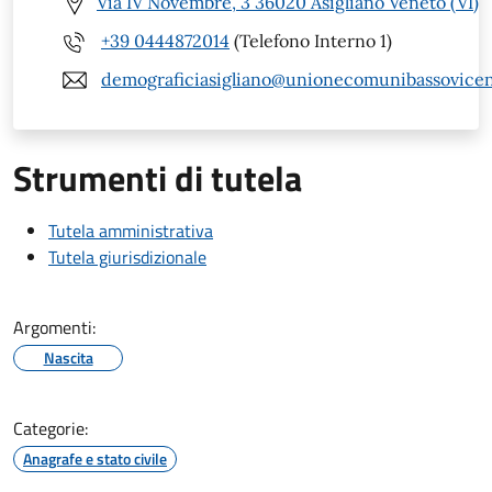
Via IV Novembre, 3 36020 Asigliano Veneto (VI)
+39 0444872014
(Telefono Interno 1)
demograficiasigliano@unionecomunibassovicent
Strumenti di tutela
Tutela amministrativa
Tutela giurisdizionale
Argomenti:
Nascita
Categorie:
Anagrafe e stato civile