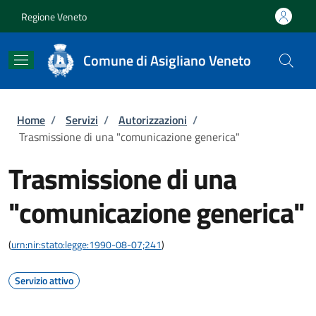
Salta al contenuto principale
Skip to footer content
Regione Veneto
Comune di Asigliano Veneto
Briciole di pane
Home
/
Servizi
/
Autorizzazioni
/
Trasmissione di una "comunicazione generica"
Trasmissione di una
"comunicazione generica"
(
urn:nir:stato:legge:1990-08-07;241
)
Servizio attivo