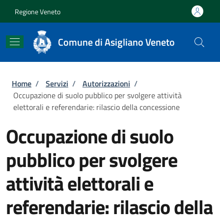
Salta al contenuto principale
Skip to footer content
Regione Veneto
Comune di Asigliano Veneto
Briciole di pane
Home
/
Servizi
/
Autorizzazioni
/
Occupazione di suolo pubblico per svolgere attività
elettorali e referendarie: rilascio della concessione
Occupazione di suolo
pubblico per svolgere
attività elettorali e
referendarie: rilascio della