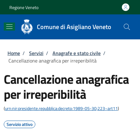
Salta al contenuto principale
Skip to footer content
Regione Veneto
Comune di Asigliano Veneto
Briciole di pane
Home
/
Servizi
/
Anagrafe e stato civile
/
Cancellazione anagrafica per irreperibilità
Cancellazione anagrafica
per irreperibilità
(
urn:nir:presidente.repubblica:decreto:1989-05-30;223~art11
)
Servizio attivo