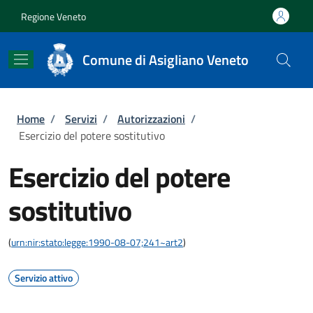
Salta al contenuto principale
Skip to footer content
Regione Veneto
Comune di Asigliano Veneto
Briciole di pane
Home
/
Servizi
/
Autorizzazioni
/
Esercizio del potere sostitutivo
Esercizio del potere
sostitutivo
(
urn:nir:stato:legge:1990-08-07;241~art2
)
Servizio attivo