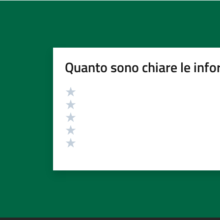
Quanto sono chiare le info
Valutazione
Valuta 5 stelle su 5
Valuta 4 stelle su 5
Valuta 3 stelle su 5
Valuta 2 stelle su 5
Valuta 1 stelle su 5