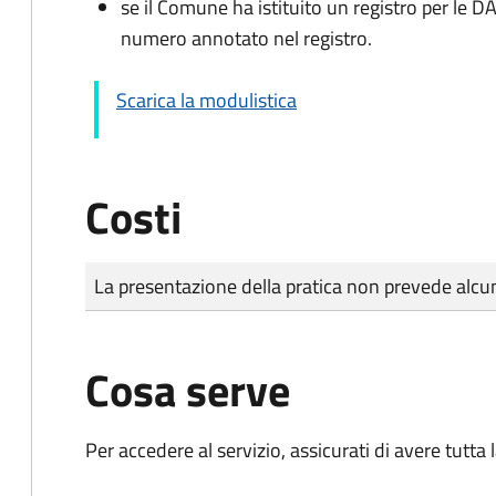
se il Comune ha istituito un registro per le 
numero annotato nel registro.
Scarica la modulistica
Costi
Tipo di pagamento
Importo
La presentazione della pratica non prevede al
Cosa serve
Per accedere al servizio, assicurati di avere tutt