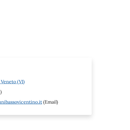
 Veneto (VI)
)
ibassovicentino.it
(Email)