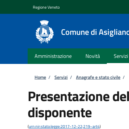
Salta al contenuto principale
Skip to footer content
Regione Veneto
Comune di Asiglian
Amministrazione
Novità
Servizi
Briciole di pane
Home
/
Servizi
/
Anagrafe e stato civile
/
Presentazione del
disponente
(
urn:nir:stato:legge:2017-12-22;219~art4
)