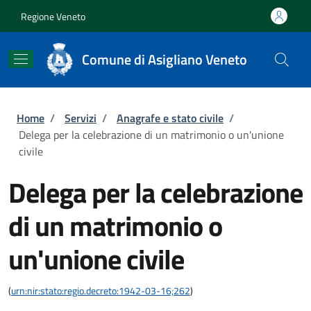
Salta al contenuto principale
Skip to footer content
Regione Veneto
Comune di Asigliano Veneto
Briciole di pane
Home
/
Servizi
/
Anagrafe e stato civile
/
Delega per la celebrazione di un matrimonio o un'unione
civile
Delega per la celebrazione
di un matrimonio o
un'unione civile
(
urn:nir:stato:regio.decreto:1942-03-16;262
)