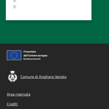
Valuta 1 stelle su 5
Comune di Asigliano Veneto
Footer menu
Area riservata
Crediti