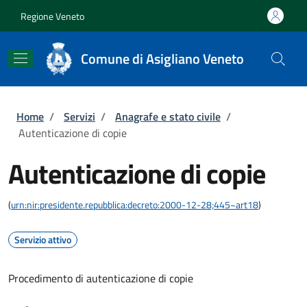
Salta al contenuto principale
Skip to footer content
Regione Veneto
Comune di Asigliano Veneto
Briciole di pane
Home
/
Servizi
/
Anagrafe e stato civile
/
Autenticazione di copie
Autenticazione di copie
(
urn:nir:presidente.repubblica:decreto:2000-12-28;445~art18
)
Servizio attivo
Procedimento di autenticazione di copie