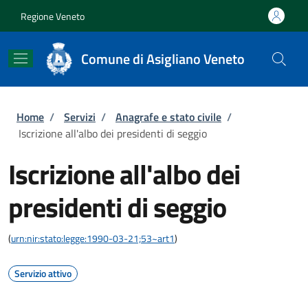
Salta al contenuto principale
Skip to footer content
Regione Veneto
Comune di Asigliano Veneto
Briciole di pane
Home
/
Servizi
/
Anagrafe e stato civile
/
Iscrizione all'albo dei presidenti di seggio
Iscrizione all'albo dei
presidenti di seggio
(
urn:nir:stato:legge:1990-03-21;53~art1
)
Servizio attivo