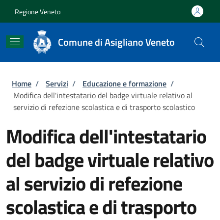
Salta al contenuto principale
Skip to footer content
Regione Veneto
Comune di Asigliano Veneto
Briciole di pane
Home
/
Servizi
/
Educazione e formazione
/
Modifica dell'intestatario del badge virtuale relativo al
servizio di refezione scolastica e di trasporto scolastico
Modifica dell'intestatario
del badge virtuale relativo
al servizio di refezione
scolastica e di trasporto