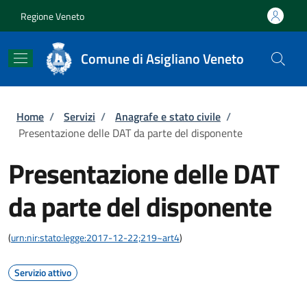
Salta al contenuto principale
Skip to footer content
Regione Veneto
Comune di Asigliano Veneto
Briciole di pane
Home
/
Servizi
/
Anagrafe e stato civile
/
Presentazione delle DAT da parte del disponente
Presentazione delle DAT
da parte del disponente
(
urn:nir:stato:legge:2017-12-22;219~art4
)
Servizio attivo