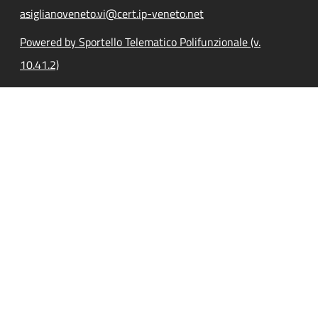
asiglianoveneto.vi@cert.ip-veneto.net
Powered by Sportello Telematico Polifunzionale (v.
10.41.2)