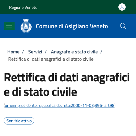
Salta al contenuto principale
Skip to footer content
Regione Veneto
Comune di Asigliano Veneto
Briciole di pane
Home
/
Servizi
/
Anagrafe e stato civile
/
Rettifica di dati anagrafici e di stato civile
Rettifica di dati anagrafici
e di stato civile
(
urn:nir:presidente.repubblica:decreto:2000-11-03;396~art98
)
Servizio attivo