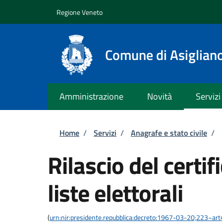
Salta al contenuto principale
Skip to footer content
Regione Veneto
Comune di Asiglian
Amministrazione
Novità
Servizi
Briciole di pane
Home
/
Servizi
/
Anagrafe e stato civile
/
Rilascio del certif
liste elettorali
(
urn:nir:presidente.repubblica:decreto:1967-03-20;223~art