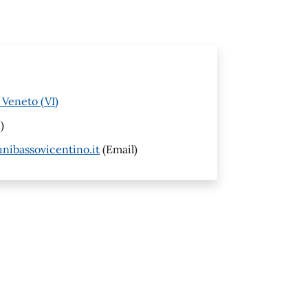
 Veneto (VI)
)
ibassovicentino.it
(Email)