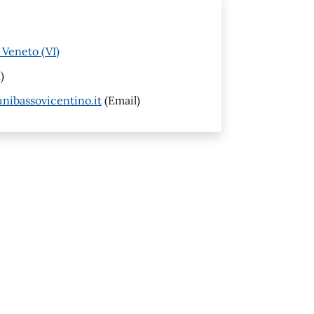
 Veneto (VI)
)
ibassovicentino.it
(Email)