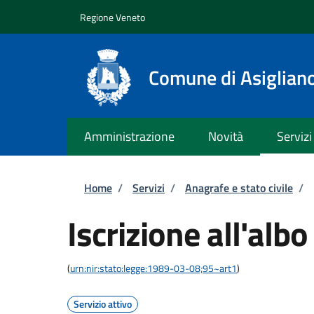
Salta al contenuto principale
Skip to footer content
Regione Veneto
Comune di Asiglian
Amministrazione
Novità
Servizi
Briciole di pane
Home
/
Servizi
/
Anagrafe e stato civile
/
Iscrizione all'albo
(
urn:nir:stato:legge:1989-03-08;95~art1
)
Servizio attivo