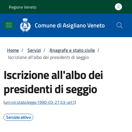
Salta al contenuto principale
Skip to footer content
Regione Veneto
Comune di Asigliano Veneto
Briciole di pane
Home
/
Servizi
/
Anagrafe e stato civile
/
Iscrizione all'albo dei presidenti di seggio
Iscrizione all'albo dei
presidenti di seggio
(
urn:nir:stato:legge:1990-03-21;53~art1
)
Servizio attivo