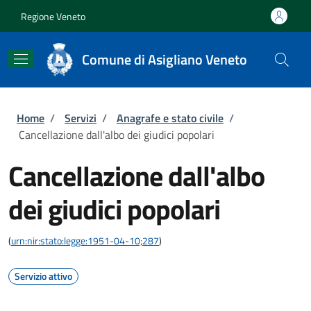
Salta al contenuto principale
Skip to footer content
Regione Veneto
Comune di Asigliano Veneto
Briciole di pane
Home
/
Servizi
/
Anagrafe e stato civile
/
Cancellazione dall'albo dei giudici popolari
Cancellazione dall'albo
dei giudici popolari
(
urn:nir:stato:legge:1951-04-10;287
)
Servizio attivo