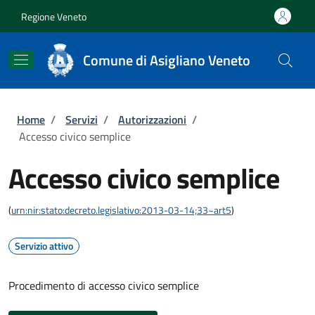
Salta al contenuto principale
Skip to footer content
Regione Veneto
Comune di Asigliano Veneto
Briciole di pane
Home
/
Servizi
/
Autorizzazioni
/
Accesso civico semplice
Accesso civico semplice
(
urn:nir:stato:decreto.legislativo:2013-03-14;33~art5
)
Servizio attivo
Procedimento di accesso civico semplice