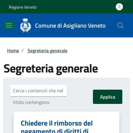
Salta al contenuto principale
Skip to footer content
Regione Veneto
Comune di Asigliano Veneto
Briciole di pane
Home
/
Segreteria generale
Segreteria generale
Cerca i contenuti che nel
titolo contengono:
Chiedere il rimborso del
pagamento di diritti di