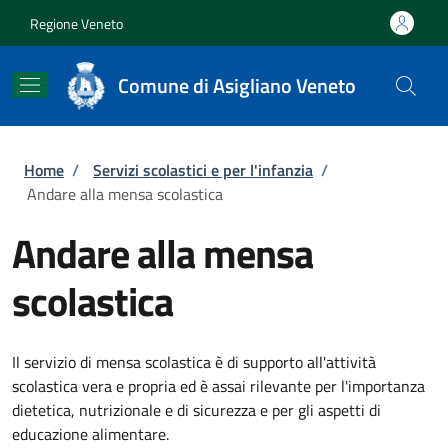
Salta al contenuto principale
Skip to footer content
Regione Veneto
Comune di Asigliano Veneto
Briciole di pane
Home
/
Servizi scolastici e per l'infanzia
/
Andare alla mensa scolastica
Andare alla mensa
scolastica
Il servizio di mensa scolastica è di supporto all'attività
scolastica vera e propria ed è assai rilevante per l'importanza
dietetica, nutrizionale e di sicurezza e per gli aspetti di
educazione alimentare.