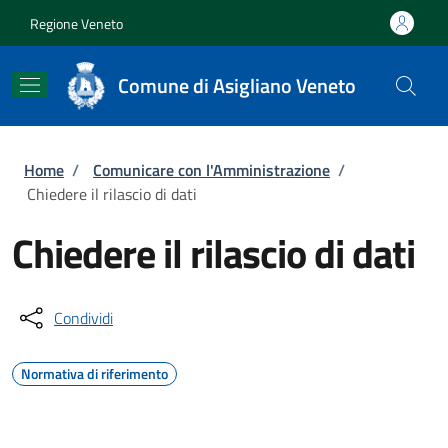
Salta al contenuto principale
Skip to footer content
Regione Veneto
Comune di Asigliano Veneto
Briciole di pane
Home
/
Comunicare con l'Amministrazione
/
Chiedere il rilascio di dati
Chiedere il rilascio di dati
Condividi
Normativa di riferimento