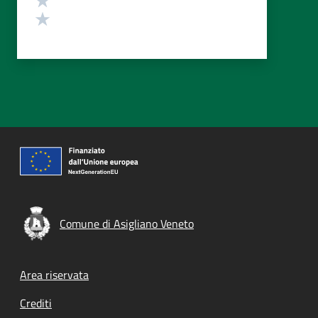
Valuta 1 stelle su 5
Comune di Asigliano Veneto
Footer menu
Area riservata
Crediti