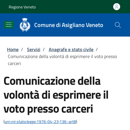
Salta al contenuto principale
Skip to footer content
Regione Veneto
Comune di Asigliano Veneto
Briciole di pane
Home
/
Servizi
/
Anagrafe e stato civile
/
Comunicazione della volontà di esprimere il voto presso
carceri
Comunicazione della
volontà di esprimere il
voto presso carceri
(
urn:nir:stato:legge:1976-04-23;136~art8
)