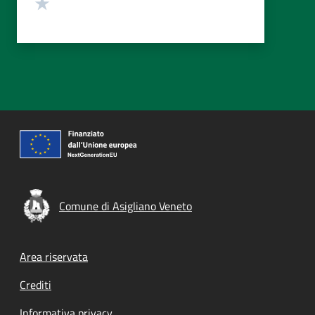
Valuta 1 stelle su 5
Comune di Asigliano Veneto
Footer menu
Area riservata
Crediti
Informativa privacy